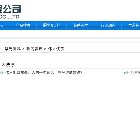
示
产品搜索
服务&支持
诚聘英才
行业动态
供求信
：
华光高科
>
新闻资讯
>
伟人佚事
人佚事
<
伟人毛泽东最吓人的一句硬话，当今谁敢言语？
<
毛主