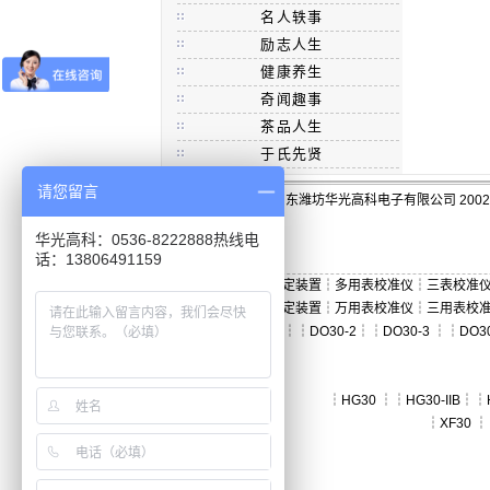
名人轶事
励志人生
健康养生
奇闻趣事
茶品人生
于氏先贤
请您留言
版权:山东潍坊华光高科电子有限公司 2002-
华光高科：0536-8222888热线电
话：13806491159
三用表检定装置
┆
多用表校准仪
┆
三表校准
万用表检定装置
┆
万用表校准仪
┆
三用表校
┆
DO30
┆┆
DO30-2
┆┆
DO30-3
┆┆
DO3
┆
HG30
┆┆
HG30-IIB
┆┆
┆
XF30
┆