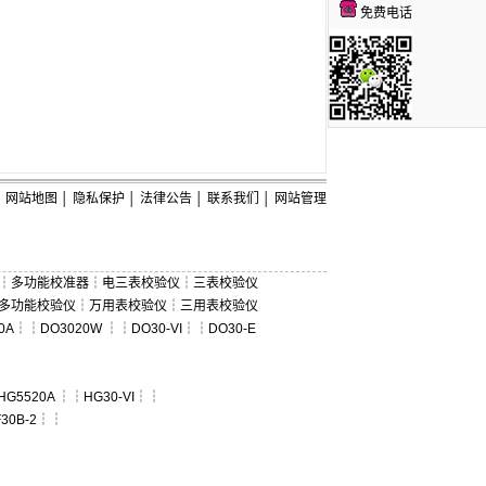
免费电话
网站地图
│
隐私保护
│
法律公告
│
联系我们
│
网站管理
┆
多功能校准器
┆
电三表校验仪
┆
三表校验仪
多功能校验仪
┆
万用表校验仪
┆
三用表校验仪
0A
┆┆
DO3020W
┆┆
DO30-VI
┆┆
DO30-E
HG5520A
┆┆
HG30-VI
┆┆
30B-2
┆┆