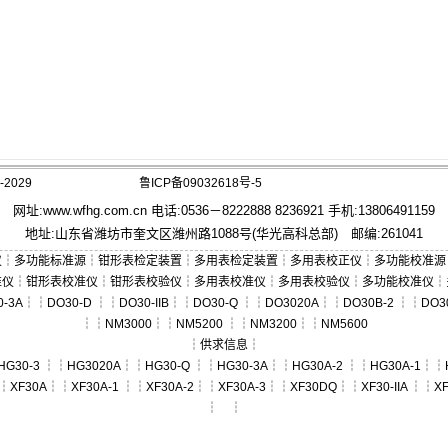
2029
鲁ICP备09032618号-5
网址:
www.wfhg.com.cn
电话:0536－8222888 8236921 手机:13806491159
地址:山东省潍坊市奎文区潍州路1088号(华光高科总部) 邮编:261041
仪
┆
多功能标准源
┆
钳形表检定装置
┆
多用表检定装置
┆
多用表校正仪
┆
多功能校准源
准仪
┆
钳形表校准仪
┆
钳形表校验仪
┆
多用表校准仪
┆
多用表校验仪
┆
多功能校准仪
┆
0-3A
┆┆
DO30-D
┆┆
DO30-IIB
┆┆
DO30-Q
┆┆
DO3020A
┆┆
DO30B-2
┆┆
DO3
┆┆
NM3000
┆┆
NM5200
┆┆
NM3200
┆┆
NM5600
┆
供求信息
┆
HG30-3
┆┆
HG3020A
┆┆
HG30-Q
┆┆
HG30-3A
┆┆
HG30A-2
┆┆
HG30A-1
┆┆
┆
XF30A
┆┆
XF30A-1
┆┆
XF30A-2
┆┆
XF30A-3
┆┆
XF30DQ
┆┆
XF30-IIA
┆┆
XF
┆ ┆