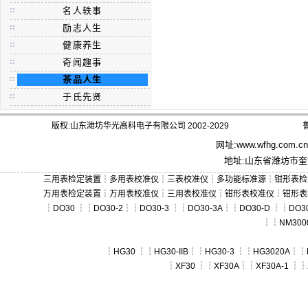
名人轶事
励志人生
健康养生
奇闻趣事
茶品人生
于氏先贤
版权:山东潍坊华光高科电子有限公司 2002-2029
鲁
网址:
www.wfhg.com.cn
地址:山东省潍坊市奎文
三用表检定装置
┆
多用表校准仪
┆
三表校准仪
┆
多功能标准源
┆
钳形表检
万用表检定装置
┆
万用表校准仪
┆
三用表校准仪
┆
钳形表校准仪
┆
钳形表
┆
DO30
┆┆
DO30-2
┆┆
DO30-3
┆┆
DO30-3A
┆┆
DO30-D
┆┆
DO30
┆┆
NM300
┆
HG30
┆┆
HG30-IIB
┆┆
HG30-3
┆┆
HG3020A
┆┆
┆
XF30
┆┆
XF30A
┆┆
XF30A-1
┆┆