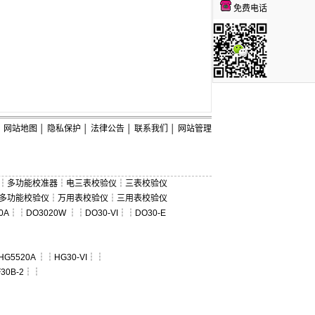
免费电话
网站地图
│
隐私保护
│
法律公告
│
联系我们
│
网站管理
┆
多功能校准器
┆
电三表校验仪
┆
三表校验仪
多功能校验仪
┆
万用表校验仪
┆
三用表校验仪
0A
┆┆
DO3020W
┆┆
DO30-VI
┆┆
DO30-E
HG5520A
┆┆
HG30-VI
┆┆
30B-2
┆┆