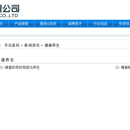
示
产品搜索
服务&支持
诚聘英才
行业动态
供求信
：
华光高科
>
新闻资讯
>
健康养生
康养生
<
蜂蜜的奇妙用途与养生
<
睡着