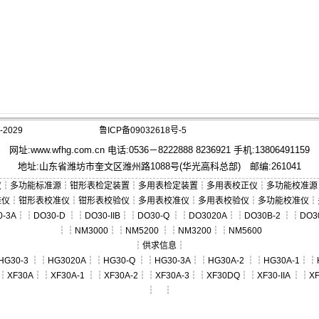
2029
鲁ICP备09032618号-5
网址:
www.wfhg.com.cn
电话:0536－8222888 8236921 手机:13806491159
地址:山东省潍坊市奎文区潍州路1088号(华光高科总部) 邮编:261041
仪
┆
多功能标准源
┆
钳形表检定装置
┆
多用表检定装置
┆
多用表校正仪
┆
多功能校准源
准仪
┆
钳形表校准仪
┆
钳形表校验仪
┆
多用表校准仪
┆
多用表校验仪
┆
多功能校准仪
┆
0-3A
┆┆
DO30-D
┆┆
DO30-IIB
┆┆
DO30-Q
┆┆
DO3020A
┆┆
DO30B-2
┆┆
DO3
┆┆
NM3000
┆┆
NM5200
┆┆
NM3200
┆┆
NM5600
┆
供求信息
┆
HG30-3
┆┆
HG3020A
┆┆
HG30-Q
┆┆
HG30-3A
┆┆
HG30A-2
┆┆
HG30A-1
┆┆
┆
XF30A
┆┆
XF30A-1
┆┆
XF30A-2
┆┆
XF30A-3
┆┆
XF30DQ
┆┆
XF30-IIA
┆┆
XF
┆ ┆