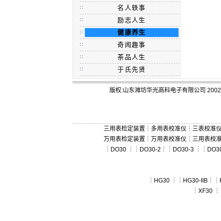
名人轶事
励志人生
健康养生
奇闻趣事
茶品人生
于氏先贤
版权:山东潍坊华光高科电子有限公司 2002-
三用表检定装置
┆
多用表校准仪
┆
三表校准
万用表检定装置
┆
万用表校准仪
┆
三用表校
┆
DO30
┆┆
DO30-2
┆┆
DO30-3
┆┆
DO3
┆
HG30
┆┆
HG30-IIB
┆┆
┆
XF30
┆