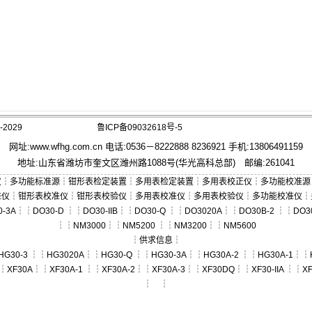
2029
鲁ICP备09032618号-5
网址:
www.wfhg.com.cn
电话:0536－8222888 8236921 手机:13806491159
地址:山东省潍坊市奎文区潍州路1088号(华光高科总部) 邮编:261041
仪
┆
多功能标准源
┆
钳形表检定装置
┆
多用表检定装置
┆
多用表校正仪
┆
多功能校准源
准仪
┆
钳形表校准仪
┆
钳形表校验仪
┆
多用表校准仪
┆
多用表校验仪
┆
多功能校准仪
┆
0-3A
┆┆
DO30-D
┆┆
DO30-IIB
┆┆
DO30-Q
┆┆
DO3020A
┆┆
DO30B-2
┆┆
DO3
┆┆
NM3000
┆┆
NM5200
┆┆
NM3200
┆┆
NM5600
┆
供求信息
┆
HG30-3
┆┆
HG3020A
┆┆
HG30-Q
┆┆
HG30-3A
┆┆
HG30A-2
┆┆
HG30A-1
┆┆
┆
XF30A
┆┆
XF30A-1
┆┆
XF30A-2
┆┆
XF30A-3
┆┆
XF30DQ
┆┆
XF30-IIA
┆┆
XF
┆ ┆