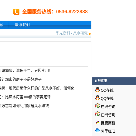
全国服务热线：0536-8222888
息
联系我们
华光高科
-
风水研究
口诀50条，流传千年，只因实用！
设计烟囱的房子不是好房子
在线客服
讲解：现代房屋什么样的户型风水不好，如何化
QQ在线
初：比风水厉害100倍的宇宙定律
QQ在线
百万富翁如何利用家居风水赚钱
在线咨询
在线咨询
百度商桥
阿里旺旺