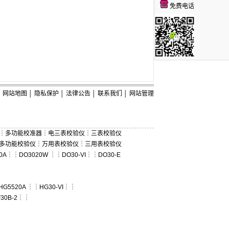
免费电话
网站地图
│
隐私保护
│
法律公告
│
联系我们
│
网站管理
┆
多功能校准器
┆
电三表校验仪
┆
三表校验仪
多功能校验仪
┆
万用表校验仪
┆
三用表校验仪
0A
┆┆
DO3020W
┆┆
DO30-VI
┆┆
DO30-E
HG5520A
┆┆
HG30-VI
┆┆
30B-2
┆┆