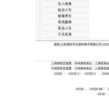
名人轶事
励志人生
健康养生
奇闻趣事
茶品人生
于氏先贤
版权:山东潍坊华光高科电子有限公司 2002-
三用表检定装置
┆
多用表校准仪
┆
三表校准
万用表检定装置
┆
万用表校准仪
┆
三用表校
┆
DO30
┆┆
DO30-2
┆┆
DO30-3
┆┆
DO3
┆
HG30
┆┆
HG30-IIB
┆┆
┆
XF30
┆