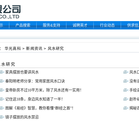
示
产品搜索
服务&支持
诚聘英才
行业动态
供求信
：
华光高科
>
新闻资讯
>
风水研究
水研究
<
家具摆放也要讲风水
<
风水
<
秦阳明老师分享：常用家居风水口诀
<
没有
<
皇帝卧房不过10平方米，除了风水还有一实用！
<
手绘
<
记住这18条，身边风水知道了一半！
<
赵朴
<
图解《易经》智慧，教你看懂“群经之首”！
<
揭秘
<
镜子摆放的风水禁忌