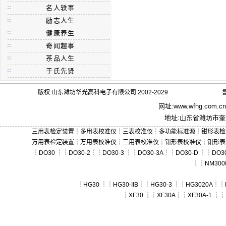
名人轶事
励志人生
健康养生
奇闻趣事
茶品人生
于氏先贤
版权:山东潍坊华光高科电子有限公司 2002-2029
鲁
网址:
www.wfhg.com.cn
地址:山东省潍坊市奎文
三用表检定装置
┆
多用表校准仪
┆
三表校准仪
┆
多功能标准源
┆
钳形表检
万用表检定装置
┆
万用表校准仪
┆
三用表校准仪
┆
钳形表校准仪
┆
钳形表
┆
DO30
┆┆
DO30-2
┆┆
DO30-3
┆┆
DO30-3A
┆┆
DO30-D
┆┆
DO30
┆┆
NM300
┆
HG30
┆┆
HG30-IIB
┆┆
HG30-3
┆┆
HG3020A
┆┆
┆
XF30
┆┆
XF30A
┆┆
XF30A-1
┆┆