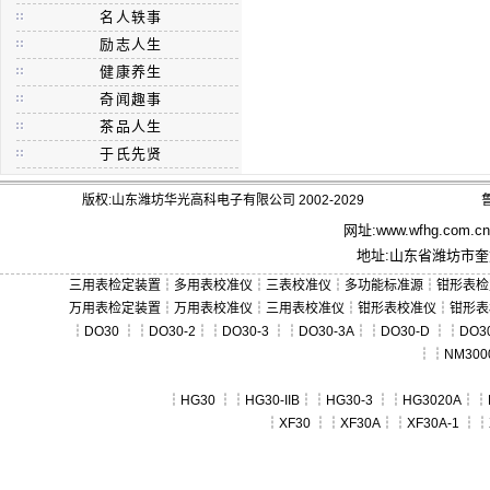
名人轶事
励志人生
健康养生
奇闻趣事
茶品人生
于氏先贤
版权:山东潍坊华光高科电子有限公司 2002-2029
鲁
网址:
www.wfhg.com.cn
地址:山东省潍坊市奎文
三用表检定装置
┆
多用表校准仪
┆
三表校准仪
┆
多功能标准源
┆
钳形表检
万用表检定装置
┆
万用表校准仪
┆
三用表校准仪
┆
钳形表校准仪
┆
钳形表
┆
DO30
┆┆
DO30-2
┆┆
DO30-3
┆┆
DO30-3A
┆┆
DO30-D
┆┆
DO30
┆┆
NM300
┆
HG30
┆┆
HG30-IIB
┆┆
HG30-3
┆┆
HG3020A
┆┆
┆
XF30
┆┆
XF30A
┆┆
XF30A-1
┆┆