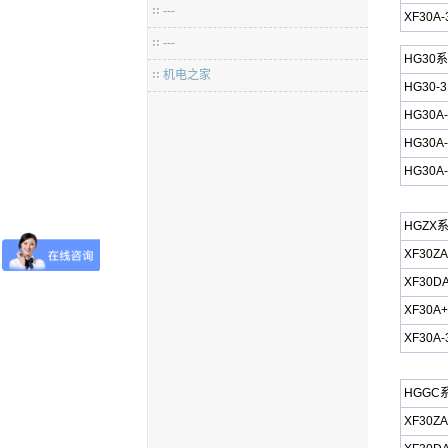
---
XF30A-
---
HG30
机电之家
HG30-3
HG30A-
HG30A-
HG30A-
HGZX
XF30ZA
XF30D
XF30A+
XF30A-
HGG
XF30ZA