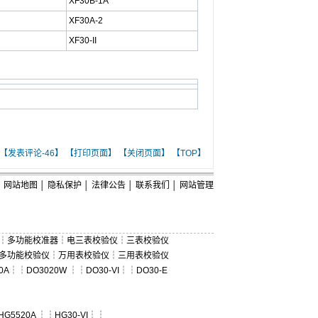
XF30B-1A
XF30A-2
XF30-II
【发表评论-
46】
【打印页面】
【关闭页面】
【TOP】
网站地图
│
隐私保护
│
法律公告
│
联系我们
│
网站管理
┆
多功能校准器
┆
电三表校验仪
┆
三表校验仪
多功能校验仪
┆
万用表校验仪
┆
三用表校验仪
0A
┆┆
DO3020W
┆┆
DO30-VI
┆┆
DO30-E
HG5520A
┆┆
HG30-VI
┆┆