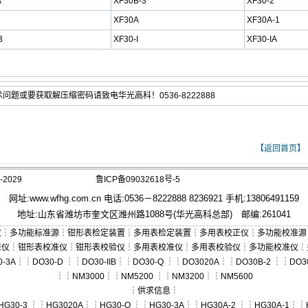
A
XF30B-3
XF30-2
XF30A
XF30A-1
3
XF30-I
XF30-IA
术问题或要获取解压缩密码请致电
华光高科
！0536-8222888
【返回首页】
2029
鲁ICP备09032618号-5
网址:
www.wfhg.com.cn
电话:0536－8222888 8236921 手机:13806491159
地址:山东省潍坊市奎文区潍州路1088号(华光高科总部) 邮编:261041
仪
┆
多功能标准源
┆
钳形表检定装置
┆
多用表检定装置
┆
多用表校正仪
┆
多功能校准源
准仪
┆
钳形表校准仪
┆
钳形表校验仪
┆
多用表校准仪
┆
多用表校验仪
┆
多功能校准仪
┆
0-3A
┆┆
DO30-D
┆┆
DO30-IIB
┆┆
DO30-Q
┆┆
DO3020A
┆┆
DO30B-2
┆┆
DO3
┆┆
NM3000
┆┆
NM5200
┆┆
NM3200
┆┆
NM5600
┆
供求信息
┆
HG30-3
┆┆
HG3020A
┆┆
HG30-Q
┆┆
HG30-3A
┆┆
HG30A-2
┆┆
HG30A-1
┆┆