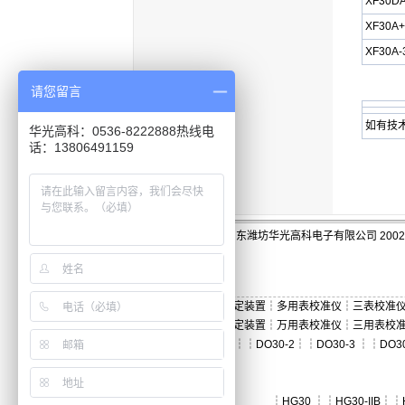
XF30D
XF30A+
XF30A-
请您留言
如有技
华光高科：0536-8222888热线电
话：13806491159
版权:山东潍坊华光高科电子有限公司 2002-
三用表检定装置
┆
多用表校准仪
┆
三表校准
万用表检定装置
┆
万用表校准仪
┆
三用表校
┆
DO30
┆┆
DO30-2
┆┆
DO30-3
┆┆
DO3
┆
HG30
┆┆
HG30-IIB
┆┆