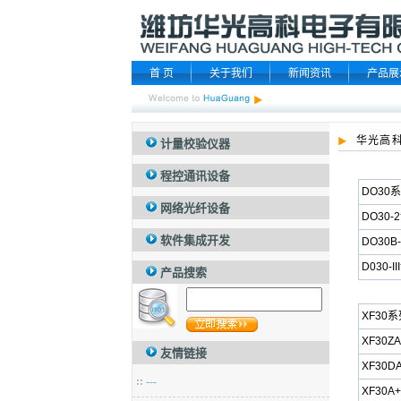
首 页
关于我们
新闻资讯
产品展
华光高
计量校验仪器
程控通讯设备
DO30
网络光纤设备
DO30-2
软件集成开发
DO30B
D030-I
产品搜索
XF30系
XF30ZA
友情链接
XF30D
---
XF30A+