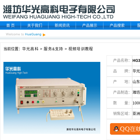
首 页
关于我们
新闻资讯
产品展示
产品搜索
当前位置：
华光高科
>
服务&支持
>
视频培训教程
产品名称：
HG
品 牌：
华光
产 地：
山东
产品制造：
潍坊
数 量：
100
销售区域：
亚洲