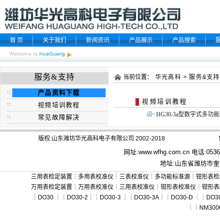
首 页
关于我们
新闻资讯
产品展示
产品搜索
服务&支持
当前位置：
华光高科
>
服务&支持
产品资料下载
视频培训教程
视频培训教程
<
HG30-3a型数字式多
常见故障解决
版权:山东潍坊华光高科电子有限公司 2002-2018
网址:
www.wfhg.com.cn
电话:0536－
地址:山东省潍坊市奎文
三用表检定装置
┆
多用表校准仪
┆
三表校准仪
┆
多功能标准源
┆
钳形表检
万用表检定装置
┆
万用表校准仪
┆
三用表校准仪
┆
钳形表校准仪
┆
钳形表
┆
DO30
┆┆
DO30-2
┆┆
DO30-3
┆┆
DO30-3A
┆┆
DO30-D
┆┆
DO30
┆┆
NM300