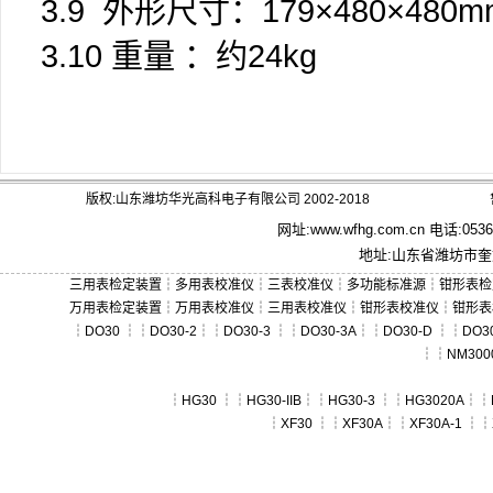
3.9 外形尺寸：179×480×480m
3.10 重量 ：约24kg
版权:山东潍坊华光高科电子有限公司 2002-2018
网址:
www.wfhg.com.cn
电话:0536－
地址:山东省潍坊市奎文
三用表检定装置
┆
多用表校准仪
┆
三表校准仪
┆
多功能标准源
┆
钳形表检
万用表检定装置
┆
万用表校准仪
┆
三用表校准仪
┆
钳形表校准仪
┆
钳形表
┆
DO30
┆┆
DO30-2
┆┆
DO30-3
┆┆
DO30-3A
┆┆
DO30-D
┆┆
DO30
┆┆
NM300
┆
HG30
┆┆
HG30-IIB
┆┆
HG30-3
┆┆
HG3020A
┆┆
┆
XF30
┆┆
XF30A
┆┆
XF30A-1
┆┆