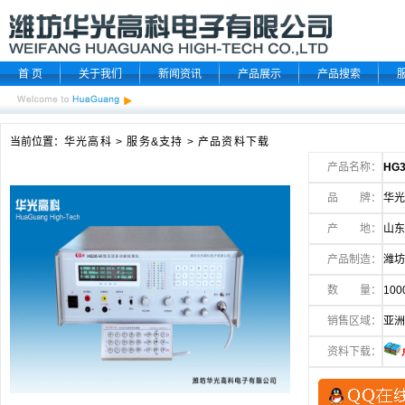
首 页
关于我们
新闻资讯
产品展示
产品搜索
当前位置：
华光高科
>
服务&支持
>
产品资料下载
产品名称：
HG
品 牌：
华光
产 地：
山东
产品制造：
潍坊
数 量：
100
销售区域：
亚洲
资料下载：