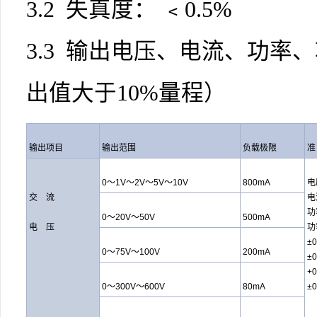
3.2 失真度： ﹤0.5%
3.3 输出电压、电流、功率
出值大于10%
量程
）
输出项目
输出范围
负载极限
准
0～1V～2V～5V～10V
800mA
电
交 流
电
功
0～20V～50V
500mA
电 压
功
±
0～75V～100V
200mA
±
+
0～300V～600V
80mA
±