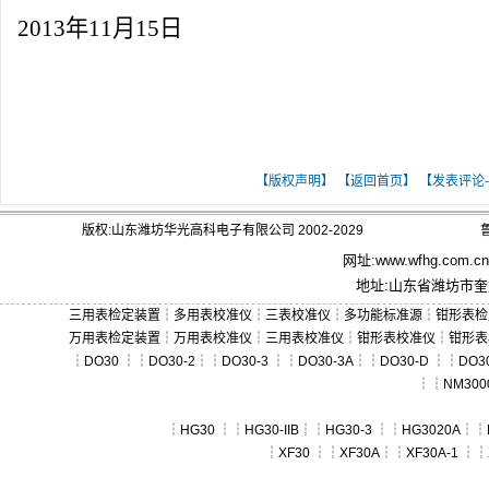
2013年11月15日
[ 关键词：华光高科HG30-3a多功能校准
【版权声明】
【返回首页】
【发表评论-
版权:山东潍坊华光高科电子有限公司 2002-2029
鲁
网址:
www.wfhg.com.cn
地址:山东省潍坊市奎文
三用表检定装置
┆
多用表校准仪
┆
三表校准仪
┆
多功能标准源
┆
钳形表检
万用表检定装置
┆
万用表校准仪
┆
三用表校准仪
┆
钳形表校准仪
┆
钳形表
┆
DO30
┆┆
DO30-2
┆┆
DO30-3
┆┆
DO30-3A
┆┆
DO30-D
┆┆
DO30
┆┆
NM300
┆
HG30
┆┆
HG30-IIB
┆┆
HG30-3
┆┆
HG3020A
┆┆
┆
XF30
┆┆
XF30A
┆┆
XF30A-1
┆┆