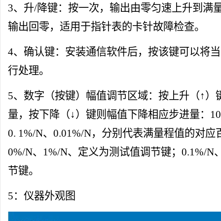
3、升/降键：按一次，输出由零匀速上升到满
输出回零，适用于指针表的卡针故障检查。
4、确认键：安装通信软件后，按该键可以将
行处理。
5、数字（按键）幅值调节区域：按上升（↑）
量，按下降（↓）键则幅值下降相应步进量：100%/
0. 1%/N、0.01%/N，分别代表满
量程
值的对应百
0%/N、1%/N、定义为测试值调节键；0.1%/N
节键。
5：仪器外观图