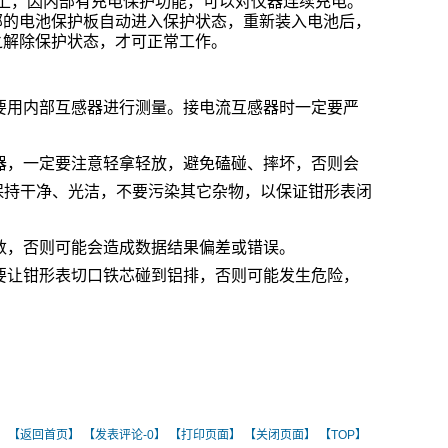
以上，因内部有充电保护功能，可以对仪器连续充电。
部的电池保护板自动进入保护状态，重新装入电池后，
之解除保护状态，才可正常工作。
要用内部互感器进行测量。接电流互感器时一定要严
。
器，一定要注意轻拿轻放，避免磕碰、摔坏，否则会
保持干净、光洁，不要污染其它杂物，以保证钳形表闭
数，否则可能会造成数据结果偏差或错误。
要让钳形表切口铁芯碰到铝排，否则可能发生危险，
]
】
【返回首页】
【发表评论-
0】
【打印页面】
【关闭页面】
【TOP】