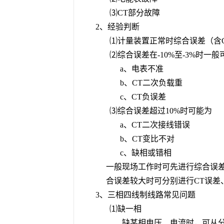
⑶
CT
部分故障
2、经验判断
⑴计量装置正常时综合误差（含C
⑵综合误差在-10%至-3%时一般
a、电表不准
b、CT二次负载重
c、CT负误差
⑶综合误差超过10%时可能为
a、CT二次接线错误
b、CT变比不对
c、缺相或错相
一般现场工作时可先进行综合误
合误差较大时可分别进行CT误差
3、三相四线制线路常见问题
⑴缺一相
缺某相电压、电流时，可从