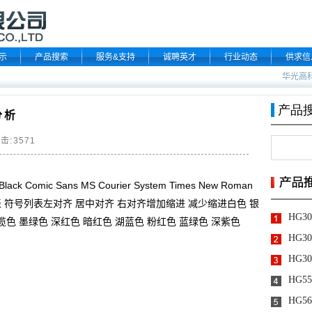
示
产品搜索
服务&支持
诚聘英才
行业动态
供求信
华光高
分析
点击:
3571
ack Comic Sans MS Courier System Times New Roman
字列表 符号列表左对齐 居中对齐 右对齐增加缩进 减少缩进白色 银
橄榄色 墨绿色 深红色 暗红色 湖蓝色 粉红色 蓝绿色 深紫色