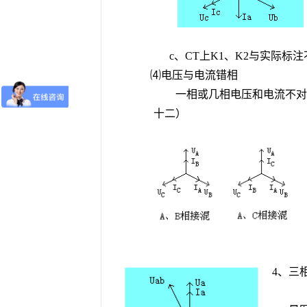
c、CT上K1、K2与实际标
⑷电压与电流错相
一相或几相电压和电流不对
十二）
4、三