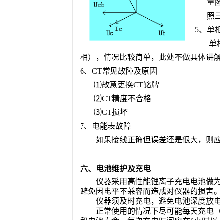
量
照
5、单
单
相），情况比较简单，此处不做具体讲
6、CT常见故障及原因
⑴故意更换
CT
铭牌
⑵
CT
精度不合格
⑶
CT
损坏
7、电能表故障
如果接线正确但误差还是很大，则
六、电池维护及充电
仪器采用高性能锂离子充电电池做
避免因电平不兼容而造成对仪器的损害
仪器须及时充电，避免电池深度放
正常使用的情况下尽可能每天充电