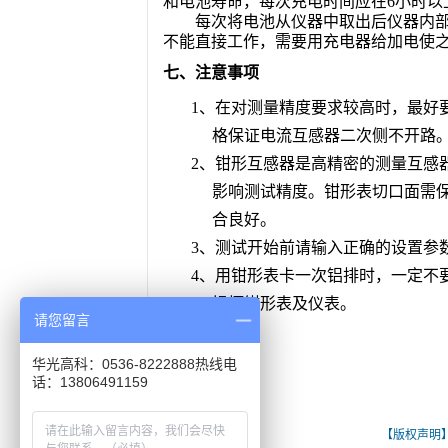
和电池寿命，每次充电时间应在
6小时
每次将电池从仪器中取出后仪器内
不能直接工作，需要用充电器给加电使
七、注意事项
1、在对测量精度要求较高时，最好
格保证电流互感器二次侧不开路
2、钳形互感器是高精密的测量互感
影响测试精度。钳形表切口面需
合良好。
3、
测试开始前请输入正确的设置参
4、用钳形表卡一次铝排时，一定不
损坏钳形表及仪表。
请您留言
华光高科：0536-8222888热线电
话：13806491159
[ 关键词：三相电能表现场校验仪常见故障分析
【版权声明