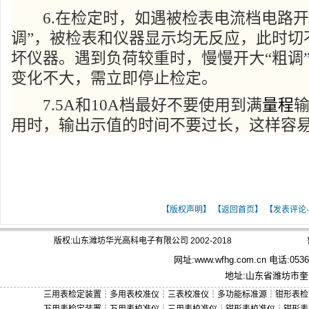
6.在检定时，如遇被检表电流档电路开
调”，被检表和仪器显示均无反应，此时切
坏仪器。遇到负荷较重时，慢慢开大“粗调
变化不大，需立即停止检定。
7.5A和10A档最好不要使用到满
量程
用时，输出示值的时间不要过长，这样容
[ 关键词：数字式三用表校验仪的维护与修
【版权声明】
【返回首页】
【发表评论-
版权:山东潍坊华光高科电子有限公司 2002-2018
网址:
www.wfhg.com.cn
电话:0536－
地址:山东省潍坊市奎文
三用表检定装置
┆
多用表校准仪
┆
三表校准仪
┆
多功能标准源
┆
钳形表检