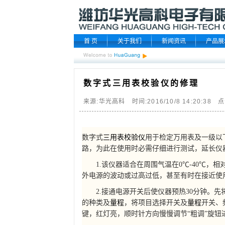
首 页
关于我们
新闻资讯
产品展
数字式三用表校验仪的修理
来源:华光高科 时间:2016/10/8 14:20:38 点
数字式
三用表校验仪
用于检定万用表及一级以
路，为此在使用时必需仔细进行测试，延长仪
1.该仪器适合在周围气温在0℃-40℃，相
外电源的波动或过高过低，甚至有时在接近使
2.接通电源开关后使仪器预热30分钟。先
的种类及
量程
，将项目选择开关及
量程
开关、
键，红灯亮，顺时针方向慢慢调节“粗调”旋钮