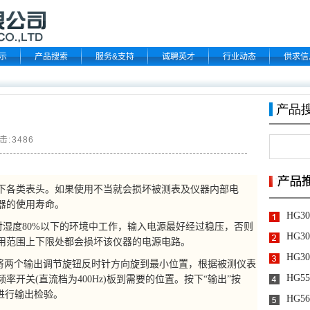
示
产品搜索
服务&支持
诚聘英才
行业动态
供求信
击:
3486
下各类表头。如果使用不当就会损坏被测表及仪器内部电
器的使用寿命。
对湿度80%以下的环境中工作，输入电源最好经过稳压，否则
用范围上下限处都会损坏该仪器的电源电路。
将两个输出调节旋钮反时针方向旋到最小位置，根据被测仪表
频率开关(直流档为400Hz)板到需要的位置。按下“输出”按
进行输出检验。