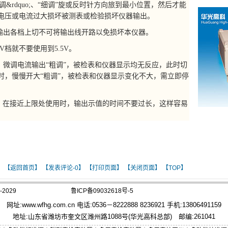
&rdquo;、“细调”旋或反时针方向旅到最小位置，然后才能
电压或电流过大损坏被测表或检验损坏仪器输出。
输出各档上切不可将输出线开路以免损坏本仪器。
V档就不要使用到5.5V。
微调电流输出“粗调”，被检表和仪器显示均无反应，此时切
时，慢慢开大“粗调”，被检表和仪器显示变化不大，需立即停
，在接近上限处使用时，输出示值的时间不要过长，这样容易
】
【返回首页】
【发表评论-
0】
【打印页面】
【关闭页面】
【TOP】
2029
鲁ICP备09032618号-5
网址:
www.wfhg.com.cn
电话:0536－8222888 8236921 手机:13806491159
地址:山东省潍坊市奎文区潍州路1088号(华光高科总部) 邮编:261041