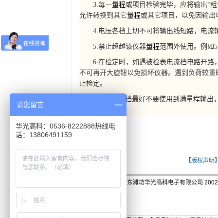
3.每一
量程
或项目检验完毕，应将输出“粗调
允许转换到其它
量程
或其它项目，以免因输出
4.电压各档上切不可将输出线短路，电流
5.禁止超越该仪器
量程
范围外使用。例如5
6.在检定时，如遇被检表电流档电路开路，
不可再开大旋钮以免损坏仪器。遇到负荷较重
止检定。
7.5A和10A档最好不要使用到满
量程
输出
请您留言
损坏仪器。
华光高科：0536-8222888热线电
话：13806491159
[ 关键词：数字式三用表校验仪的维护与修理]
【版权声明
版权:山东潍坊华光高科电子有限公司 2002-