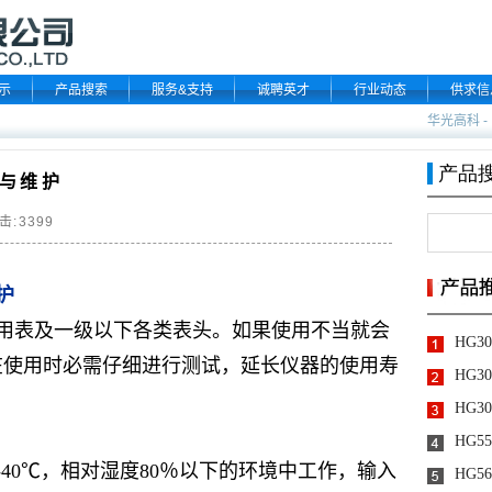
示
产品搜索
服务&支持
诚聘英才
行业动态
供求信
华光高科
-
用与维护
击:
3399
护
用表及一级以下各类表头。如果使用不当就会
在使用时必需仔细进行测试，延长仪器的使用寿
-40℃，相对湿度80％以下的环境中工作，输入