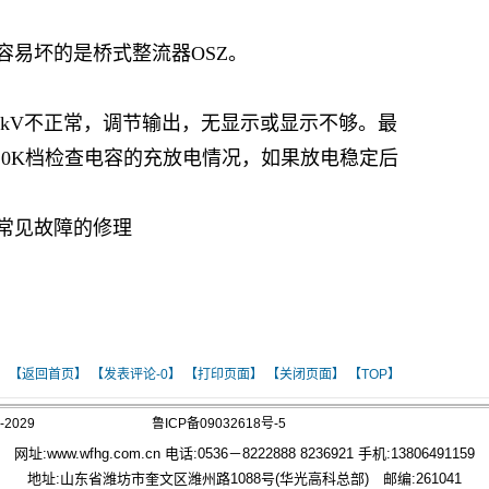
容易坏的是桥式整流器
OSZ。
V、IkV不正常，调节输出，无显示或显示不够。最
10K档检查电容的充放电情况，如果放电稳定后
常见故障的修理
】
【返回首页】
【发表评论-
0】
【打印页面】
【关闭页面】
【TOP】
2029
鲁ICP备09032618号-5
网址:
www.wfhg.com.cn
电话:0536－8222888 8236921 手机:13806491159
地址:山东省潍坊市奎文区潍州路1088号(华光高科总部) 邮编:261041