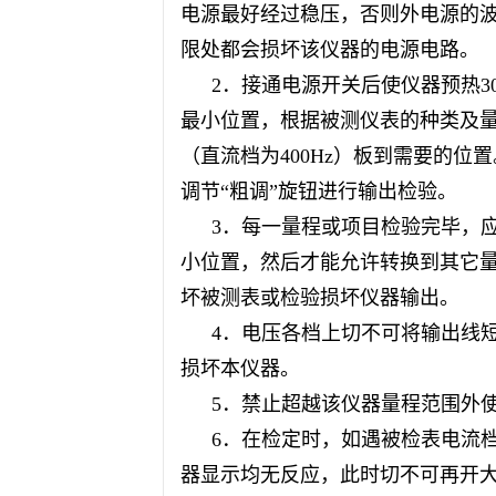
电源最好经过稳压，否则外电源的
限处都会损坏该仪器的电源电路。
2．接通电源开关后使仪器预热
最小位置，根据被测仪表的种类及
（直流档为400Hz）板到需要的位
调节“粗调”旋钮进行输出检验。
3．每一
量程
或项目检验完毕，应
小位置，然后才能允许转换到其它
坏被测表或检验损坏仪器输出。
4．电压各档上切不可将输出线
损坏本仪器。
5．禁止超越该仪器
量程
范围外使
6．在检定时，如遇被检表电流
器显示均无反应，此时切不可再开大