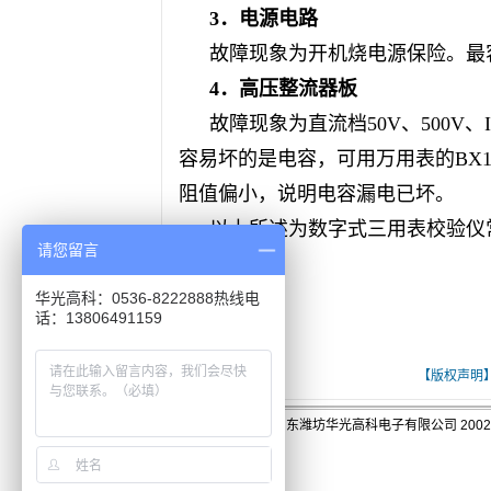
3．电源电路
故障现象为开机烧电源保险。最
4．高压整流器板
故障现象为直流档
50V、500
容易坏的是电容，可用万用表的BX
阻值偏小，说明电容漏电已坏。
以上所述为数字式
三用表校验仪
请您留言
华光高科：0536-8222888热线电
话：13806491159
[ 关键词：数字式三用表校验仪的使用与维护]
【版权声明
版权:山东潍坊华光高科电子有限公司 2002-