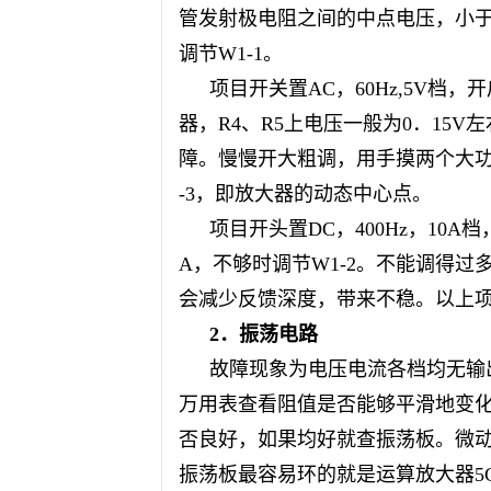
管发射极
电阻
之间的中点电压，小于
调节W1-1。
项目开关置
AC，60Hz,5V
器，R4、R5上电压一般为0．15
障。慢慢开大粗调，用手摸两个大功
-3，即放大器的动态中心点。
项目开头置
DC，400Hz，1
A，不够时调节W1-2。不能调得
会减少反馈深度，带来不稳。以上
2．振荡电路
故障现象为电压电流各档均无输
万用表查看阻值是否能够平滑地变
否良好，如果均好就查振荡板。微
振荡板最容易环的就是运算放大器
5